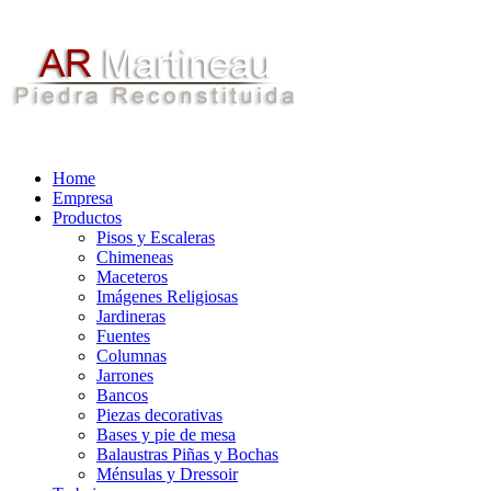
Home
Empresa
Productos
Pisos y Escaleras
Chimeneas
Maceteros
Imágenes Religiosas
Jardineras
Fuentes
Columnas
Jarrones
Bancos
Piezas decorativas
Bases y pie de mesa
Balaustras Piñas y Bochas
Ménsulas y Dressoir