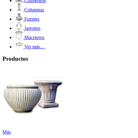
Chimeneas
Columnas
Fuentes
Jarrones
Maceteros
Ver más…
Productos
Más