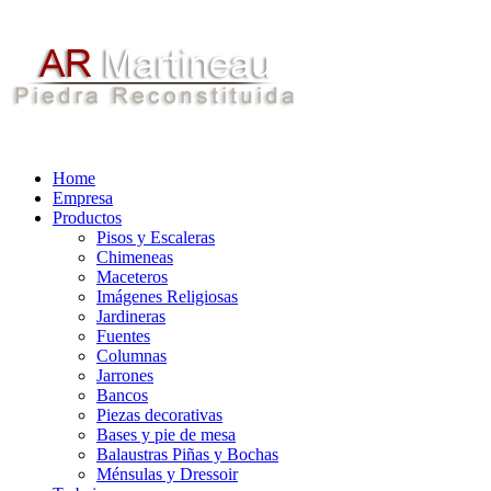
Home
Empresa
Productos
Pisos y Escaleras
Chimeneas
Maceteros
Imágenes Religiosas
Jardineras
Fuentes
Columnas
Jarrones
Bancos
Piezas decorativas
Bases y pie de mesa
Balaustras Piñas y Bochas
Ménsulas y Dressoir