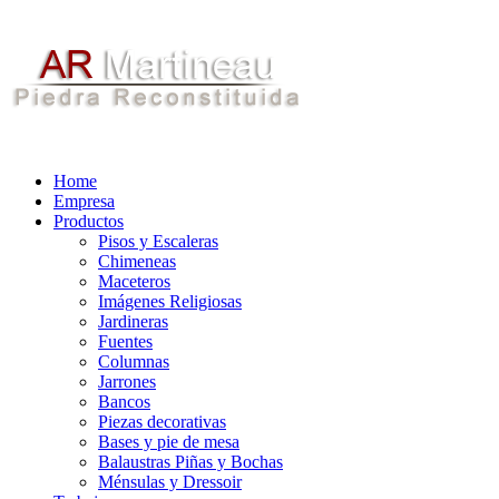
Home
Empresa
Productos
Pisos y Escaleras
Chimeneas
Maceteros
Imágenes Religiosas
Jardineras
Fuentes
Columnas
Jarrones
Bancos
Piezas decorativas
Bases y pie de mesa
Balaustras Piñas y Bochas
Ménsulas y Dressoir