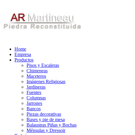
Home
Empresa
Productos
Pisos y Escaleras
Chimeneas
Maceteros
Imágenes Religiosas
Jardineras
Fuentes
Columnas
Jarrones
Bancos
Piezas decorativas
Bases y pie de mesa
Balaustras Piñas y Bochas
Ménsulas y Dressoir